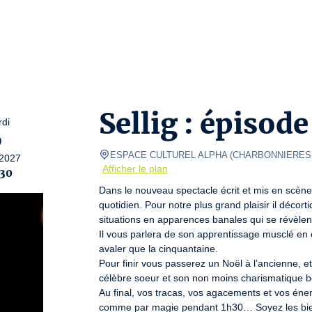
Sellig : épisode
di
9
ESPACE CULTUREL ALPHA
(
CHARBONNIERES 
2027
Afficher le plan
:30
Dans le nouveau spectacle écrit et mis en scène p
quotidien. Pour notre plus grand plaisir il décor
situations en apparences banales qui se révèlent 
Il vous parlera de son apprentissage musclé en c
avaler que la cinquantaine.

Pour finir vous passerez un Noël à l’ancienne, et 
célèbre soeur et son non moins charismatique be
Au final, vos tracas, vos agacements et vos éner
comme par magie pendant 1h30… Soyez les bie