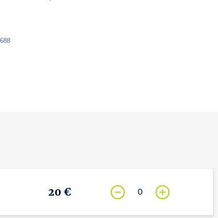
1688
20 €
0