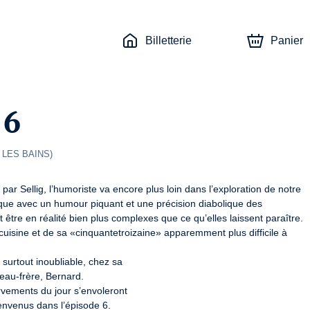
Billetterie
Panier
 6
LES BAINS
)
ar Sellig, l’humoriste va encore plus loin dans l’exploration de notre 
tique avec un humour piquant et une précision diabolique des 
être en réalité bien plus complexes que ce qu’elles laissent paraître.

uisine et de sa «cinquantetroizaine» apparemment plus difficile à 
surtout inoubliable, chez sa

au-frère, Bernard.

vements du jour s’envoleront

nvenus dans l’épisode 6.